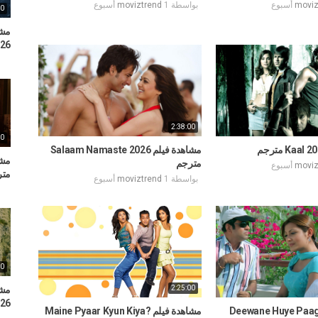
moviz
بواسطة
1 أسبوع
moviztrend
00
026
2:38:00
00
مشاهدة فيلم Salaam Namaste 2026
مترجم
moviz
متر
بواسطة
1 أسبوع
moviztrend
00
2:25:00
2026
دة فيلم Deewane Huye Paagal
مشاهدة فيلم Maine Pyaar Kyun Kiya?