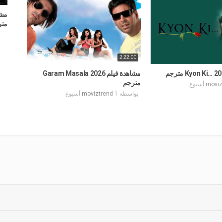
متر
2:22:00
مشاهدة فيلم Garam Masala 2026
مترجم
moviz
بواسطة
1 أسبوع
moviztrend