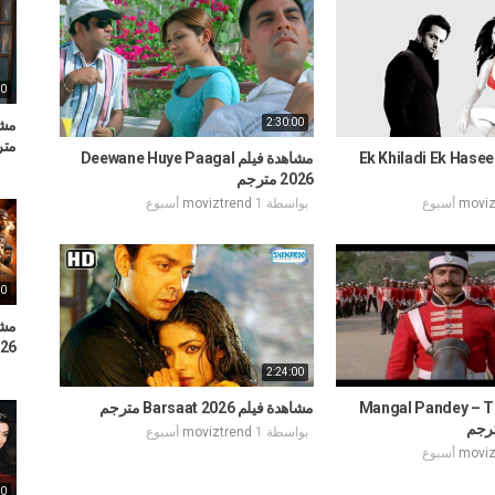
00
2:30:00
متر
دة فيلم Ek Khiladi Ek Haseena
مشاهدة فيلم Deewane Huye Paagal
2026 مترجم
moviz
بواسطة
1 أسبوع
moviztrend
00
2026 
2:24:00
دة فيلم Mangal Pandey – The
مشاهدة فيلم Barsaat 2026 مترجم
بواسطة
1 أسبوع
moviztrend
moviz
00